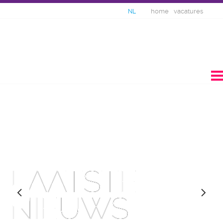
home
vacatures
NL
LAATSTE
LAATSTE
LAATSTE
NIEUWS
NIEUWS
NIEUWS