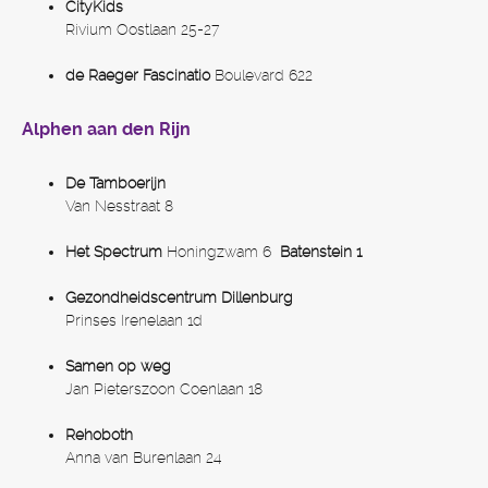
CityKids
Rivium Oostlaan 25-27
de Raeger
Fascinatio
Boulevard 622
Alphen aan den Rijn
De Tamboerijn
Van Nesstraat 8
Het Spectrum
Honingzwam 6
Batenstein 1
Gezondheidscentrum Dillenburg
Prinses Irenelaan 1d
Samen op weg
Jan Pieterszoon Coenlaan 18
Rehoboth
Anna van Burenlaan 24