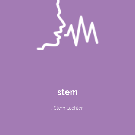
stem
.
Stemklachten